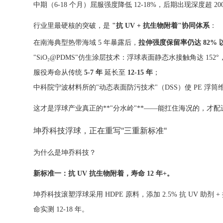
中期（6-18 个月）屈服强度降低 12-18%，后期出现深度超 2
行业里最硬核的突破，是
"抗 UV + 抗生物附着"协同体系
：
在南海典型热带海域 5 年暴露后，
拉伸强度保留率仍达 82% 
"SiO₂@PDMS"仿生涂层技术：浮球表面静态水接触角达 152
服役寿命从传统
5-7 年
延长至
12-15 年
；
中科院宁波材料所的"动态表面防污技术"（DSS）使 PE 浮筒维
这才是浮球产业真正的**"分水岭"**——能扛住海况的，才配
坤乔科技浮球，正在重写"三重新标准"
为什么是坤乔科技？
新标准一：抗 UV 抗生物附着，寿命 12 年+。
坤乔科技滚塑浮球采用 HDPE 原料，添加 2.5% 抗 UV 
命实测 12-18 年。