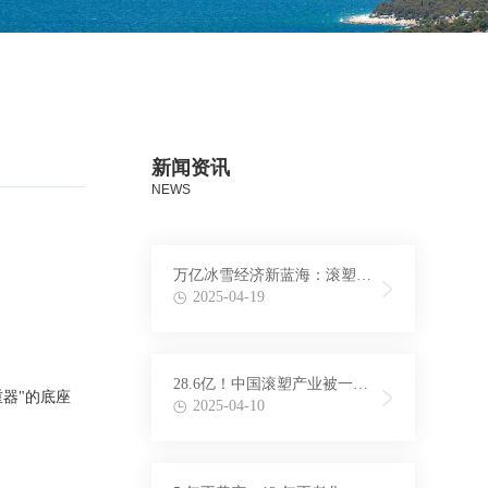
新闻资讯
NEWS
万亿冰雪经济新蓝海：滚塑雪
地游乐如何撑起"南方室内雪
2025-04-19
场"标配？
28.6亿！中国滚塑产业被一
器"的底座
份"绿色制造"文件，点燃了
2025-04-10