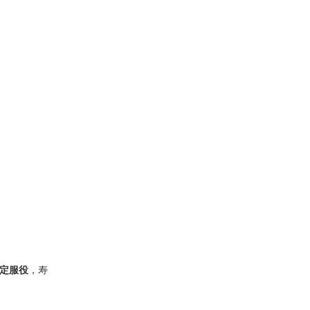
稳定服役
，寿