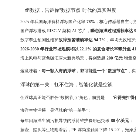
一组数据，告诉你"数据节点"时代的真实温度
2025 年我国海洋资料浮标国产化率
78%
，核心传感器自主可
国产浮标搭载 RISC-V 架构 AI 芯片，
瞬态海洋过程捕获率达 96
数字孪生预测性维护
故障预警准确率达 94.7%
，年均无效维护航
2026-2030 年行业市场规模将以 22.1% 的复合增长率攀升至 4
海上风电与蓝色碳汇两大新兴场景，将创造超
200 亿元
增量
这意味着：
每一颗入海的浮球，都可能是一个"数据节点"
，实
浮球的第一关：扛不住海，智能化就是空谈
但浮球真正能否胜任"数据节点"角色，前提是——
它得先扛得
海洋生物污损，是浮球的"第一杀手"：
每年因海洋生物污损导致的浮筒维护费用已突破
80 亿美元
；
藤壶、贻贝等生物附着后，PE 浮筒接触角下降 15-20°，光泽度