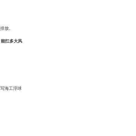
碳排放。
、能扛多大风
重写海工浮球