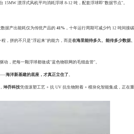
5MW 漂浮式风机平均消耗浮球 8-12 吨，配套浮球即"数据节点"。
有效数据产出能耗仅为传统产品的
41%
，十年运行周期可减少约 12 吨间接
的下一程，拼的不只是"浮起来"的能力，而是
在海里能待多久、能传多少数据
三轮驱动，把每一颗浮球都做成"蓝色物联网的毛细血管"。
——
海洋新基建的底座，才真正立住了
。
，
坤乔科技
凭借滚塑工艺 + 抗 UV 抗生物附着 + 模块化智能集成，正在