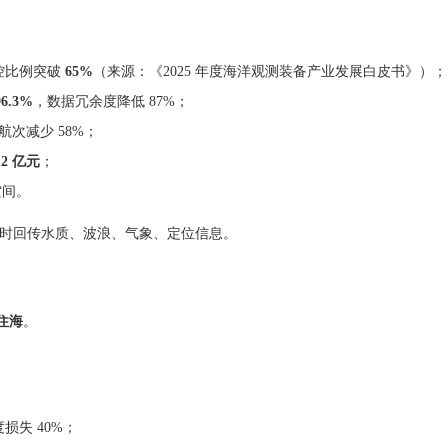
控比例突破
65%
（来源：《2025 年度海洋观测装备产业发展白皮书》）；
.3%
，数据冗余度降低 87%；
次减少 58%；
12 亿元
；
空间。
时回传水质、波浪、气象、定位信息。
住海
。
损失 40%；