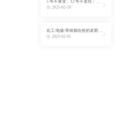
5 年不黄变、12 年不老化：滚
塑浮球正在重写海工浮体的寿
2025-02-20
命标准
化工/电镀/养殖都在抢的滚塑加
药箱，凭什么一年涨12.3%？
2025-02-01