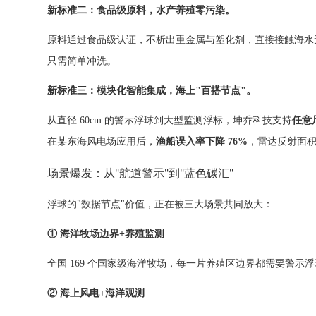
新标准二：食品级原料，水产养殖零污染。
原料通过食品级认证，不析出重金属与塑化剂，直接接触海水
只需简单冲洗。
新标准三：模块化智能集成，海上"百搭节点"。
从直径 60cm 的警示浮球到大型监测浮标，坤乔科技支持
任意尺
在某东海风电场应用后，
渔船误入率下降 76%
，雷达反射面积
场景爆发：从"航道警示"到"蓝色碳汇"
浮球的"数据节点"价值，正在被三大场景共同放大：
① 海洋牧场边界+养殖监测
全国 169 个国家级海洋牧场，每一片养殖区边界都需要警示浮球
② 海上风电+海洋观测